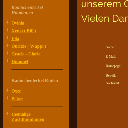
unserem G
Kaninchenteckel
Hündinnen
Vielen Da
Ovinia
Xenia ( Bifi )
Ella
Quickie ( Wuppi )
Name:
Gracia - Gloria
E-Mail:
Hummel
Homepage:
Betreff:
Kaninchenteckel Rüden
Nachricht:
Oxer
Poker
ehemalige
Zuchthündinnen