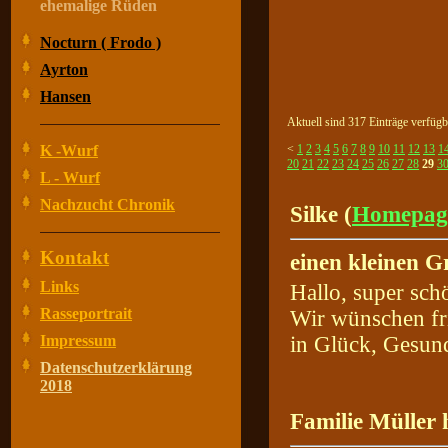
ehemalige Rüden
Nocturn ( Frodo )
Ayrton
Hansen
Aktuell sind 317 Einträge verfügb
K -Wurf
<
1
2
3
4
5
6
7
8
9
10
11
12
13
1
20
21
22
23
24
25
26
27
28
29
3
L - Wurf
Nachzucht Chronik
Silke (
Homepag
Kontakt
einen kleinen G
Links
Hallo, super sch
Rasseportrait
Wir wünschen fr
Impressum
in Glück, Gesund
Datenschutzerklärung
2018
Familie Müller 