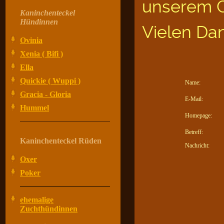
unserem G
Kaninchenteckel
Hündinnen
Vielen Da
Ovinia
Xenia ( Bifi )
Ella
Quickie ( Wuppi )
Name:
Gracia - Gloria
E-Mail:
Hummel
Homepage:
Betreff:
Kaninchenteckel Rüden
Nachricht:
Oxer
Poker
ehemalige
Zuchthündinnen