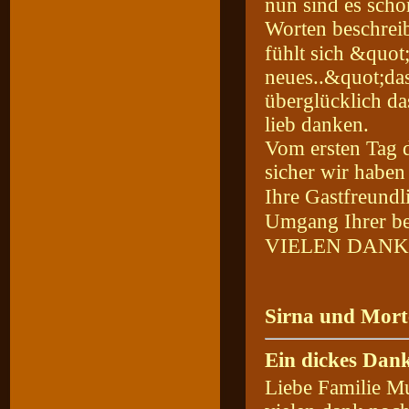
nun sind es scho
Worten beschreib
fühlt sich &qu
neues..&quot;das
überglücklich d
lieb danken.
Vom ersten Tag 
sicher wir haben
Ihre Gastfreund
Umgang Ihrer 
VIELEN DAN
Sirna und Mort
Ein dickes Dan
Liebe Familie Mu