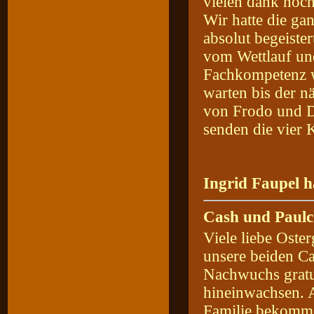
vielen dank noch
Wir hatte die ga
absolut begeist
vom Wettlauf un
Fachkompetenz wa
warten bis der n
von Frodo und D
senden die vier 
Ingrid Faupel h
Cash und Paulc
Viele liebe Oste
unsere beiden Ca
Nachwuchs gratul
hineinwachsen. A
Familie bekomme