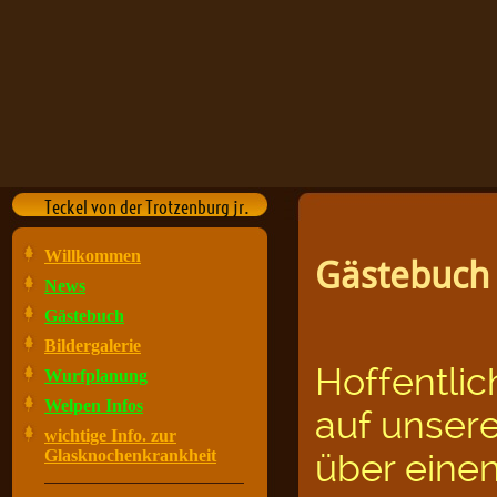
Teckel von der Trotzenburg jr.
Willkommen
Gästebuch
News
Gästebuch
Bildergalerie
Hoffentlic
Wurfplanung
Welpen Infos
auf unsere
wichtige Info. zur
Glasknochenkrankheit
über einen