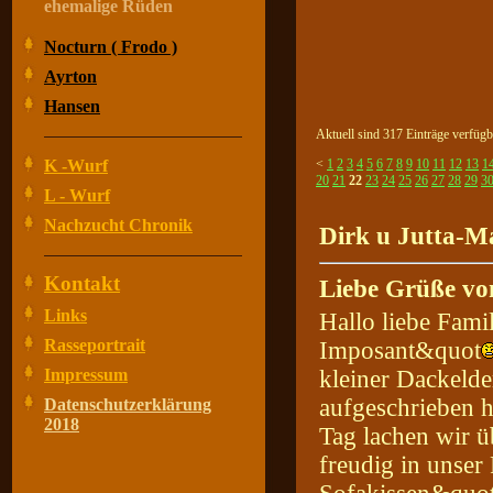
ehemalige Rüden
Nocturn ( Frodo )
Ayrton
Hansen
Aktuell sind 317 Einträge verfügb
K -Wurf
<
1
2
3
4
5
6
7
8
9
10
11
12
13
1
20
21
22
23
24
25
26
27
28
29
3
L - Wurf
Nachzucht Chronik
Dirk u Jutta-Ma
Kontakt
Liebe Grüße vo
Links
Hallo liebe Fami
Rasseportrait
Imposant&quot
Impressum
kleiner Dackelde
aufgeschrieben hä
Datenschutzerklärung
2018
Tag lachen wir ü
freudig in unser