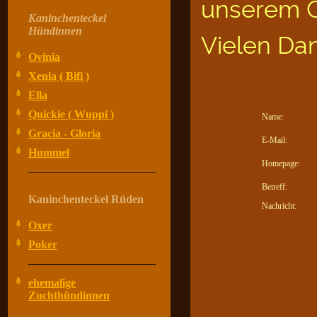
unserem G
Kaninchenteckel
Hündinnen
Vielen Da
Ovinia
Xenia ( Bifi )
Ella
Quickie ( Wuppi )
Name:
Gracia - Gloria
E-Mail:
Hummel
Homepage:
Betreff:
Kaninchenteckel Rüden
Nachricht:
Oxer
Poker
ehemalige
Zuchthündinnen