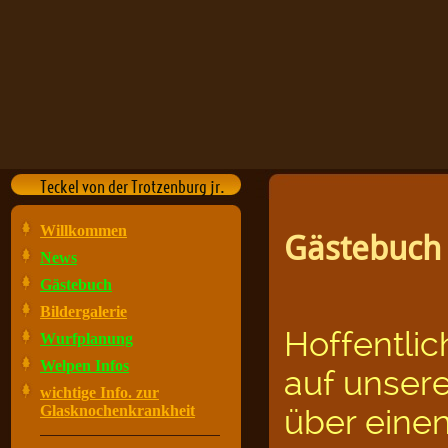
Teckel von der Trotzenburg jr.
Willkommen
Gästebuch
News
Gästebuch
Bildergalerie
Hoffentlic
Wurfplanung
Welpen Infos
auf unsere
wichtige Info. zur
Glasknochenkrankheit
über einen