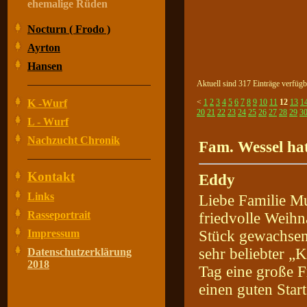
ehemalige Rüden
Nocturn ( Frodo )
Ayrton
Hansen
Aktuell sind 317 Einträge verfügb
K -Wurf
<
1
2
3
4
5
6
7
8
9
10
11
12
13
1
20
21
22
23
24
25
26
27
28
29
3
L - Wurf
Nachzucht Chronik
Fam. Wessel hat
Kontakt
Eddy
Links
Liebe Familie Mu
Rasseportrait
friedvolle Weihna
Impressum
Stück gewachsen.
sehr beliebter „
Datenschutzerklärung
2018
Tag eine große 
einen guten Star