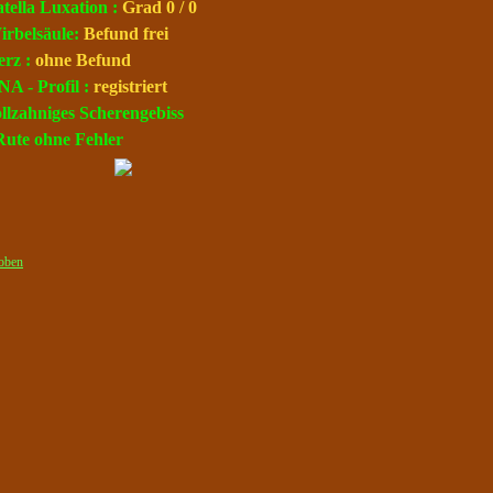
atella Luxation :
Grad 0 / 0
irbelsäule:
Befund frei
erz :
ohne Befund
NA - Profil
:
registriert
ollzahniges Scherengebiss
Rute ohne Fehler
oben