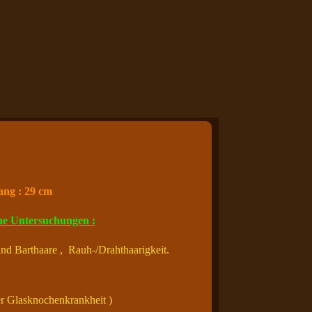
ng : 29 cm
he Untersuchungen :
d Barthaare , Rauh-/Drahthaarigkeit.
er Glasknochenkrankheit )