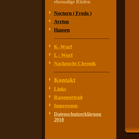
ehemalige Rüden
Nocturn ( Frodo )
Ayrton
Hansen
K -Wurf
L - Wurf
Nachzucht Chronik
Kontakt
Links
Rasseportrait
Impressum
Datenschutzerklärung
2018