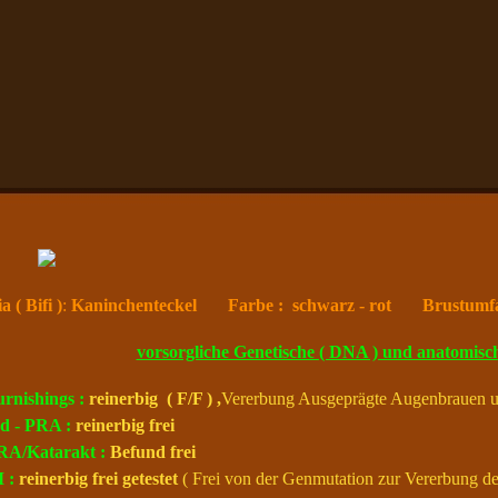
a ( Bifi )
:
Kaninchenteckel Farbe : schwarz - rot
Brustumfa
vorsorgliche Genetische ( DNA ) und anatomisc
urnishings :
reinerbig ( F/F ) ,
Vererbung Ausgeprägte Augenbrauen un
rd - PRA :
reinerbig frei
RA/Katarakt :
Befund frei
I :
reinerbig frei
getestet
( Frei von der Genmutation zur Vererbung d