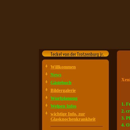
Teckel von der Trotzenburg jr.
Willkommen
News
Xeni
Gästebuch
Bildergalerie
Wurfplanung
1. F
Welpen Infos
2. c
wichtige Info. zur
3. P
Glasknochenkrankheit
4. O