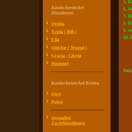
5. P
Kaninchenteckel
6. W
Hündinnen
7. H
8. D
Ovinia
9. v
Xenia ( Bifi )
10. 
Ella
Quickie ( Wuppi )
Gracia - Gloria
Hummel
Nach 
Kaninchenteckel Rüden
Oxer
Poker
ehemalige
Zuchthündinnen